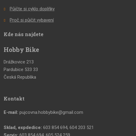
Půjčte si cyklo doplňky
Proč si půjčit vybavení
Kde nás najdete
Hobby Bike
Drážkovice 213
Pardubice 533 33
Česká Republika
Kontakt
E-mail:
pujcovna.hobbybike@gmail.com
Sklad, expdedice:
603 854 694, 604 203 521
Servis:
603 854 694, 605 524 259