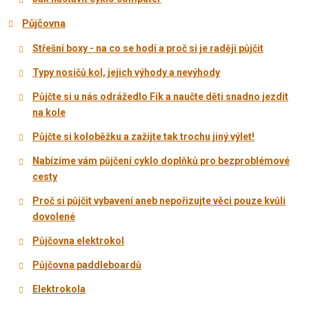
Půjčovna
Střešní boxy - na co se hodí a proč si je raději půjčit
Typy nosičů kol, jejich výhody a nevýhody
Půjčte si u nás odrážedlo Fík a naučte děti snadno jezdit
na kole
Půjčte si koloběžku a zažijte tak trochu jiný výlet!
Nabízíme vám půjčení cyklo doplňků pro bezproblémové
cesty
Proč si půjčit vybavení aneb nepořizujte věci pouze kvůli
dovolené
Půjčovna elektrokol
Půjčovna paddleboardů
Elektrokola