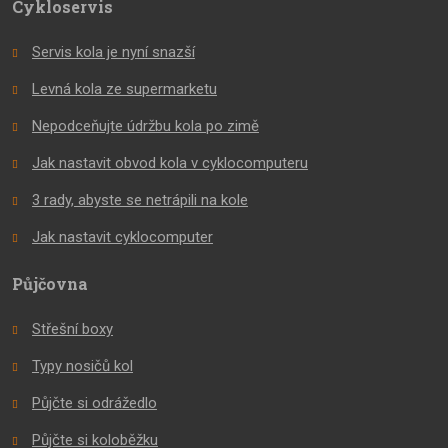
Cykloservis
Servis kola je nyní snazší
Levná kola ze supermarketu
Nepodceňujte údržbu kola po zimě
Jak nastavit obvod kola v cyklocomputeru
3 rady, abyste se netrápili na kole
Jak nastavit cyklocomputer
Půjčovna
Střešní boxy
Typy nosičů kol
Půjčte si odrážedlo
Půjčte si koloběžku