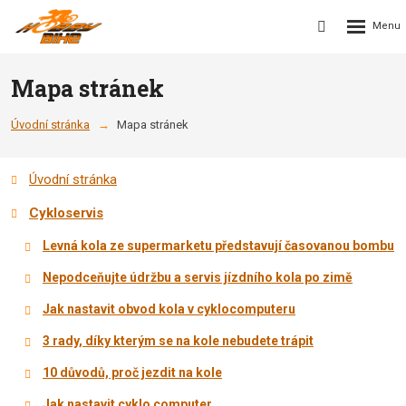
Rozbalení
Vyhledávání
menu
Mapa stránek
Úvodní stránka
Mapa stránek
Úvodní stránka
Cykloservis
Levná kola ze supermarketu představují časovanou bombu
Nepodceňujte údržbu a servis jízdního kola po zimě
Jak nastavit obvod kola v cyklocomputeru
3 rady, díky kterým se na kole nebudete trápit
10 důvodů, proč jezdit na kole
Jak nastavit cyklo computer