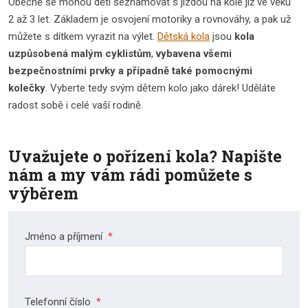
Obecně se mohou děti seznamovat s jízdou na kole již ve věku
2 až 3 let. Základem je osvojení motoriky a rovnováhy, a pak už
můžete s dítkem vyrazit na výlet.
Dětská kola
jsou
kola
uzpůsobená malým cyklistům
,
vybavena všemi
bezpečnostními prvky a případně také pomocnými
kolečky
. Vyberte tedy svým dětem kolo jako dárek! Uděláte
radost sobě i celé vaší rodině.
Uvažujete o pořízení kola? Napište
nám a my vám rádi pomůžete s
výběrem
Jméno a příjmení
*
Telefonní číslo
*