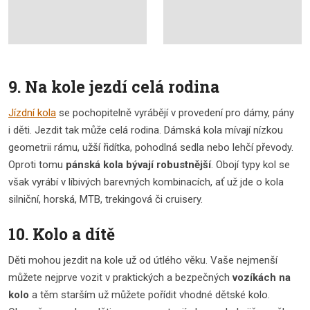
9. Na kole jezdí celá rodina
Jízdní kola
se pochopitelně vyrábějí v provedení pro dámy, pány
i děti. Jezdit tak může celá rodina. Dámská kola mívají nízkou
geometrii rámu, užší řidítka, pohodlná sedla nebo lehčí převody.
Oproti tomu
pánská kola bývají robustnější
. Obojí typy kol se
však vyrábí v líbivých barevných kombinacích, ať už jde o kola
silniční, horská, MTB, trekingová či cruisery.
10. Kolo a dítě
Děti mohou jezdit na kole už od útlého věku. Vaše nejmenší
můžete nejprve vozit v praktických a bezpečných
vozíkách na
kolo
a těm starším už můžete pořídit vhodné dětské kolo.