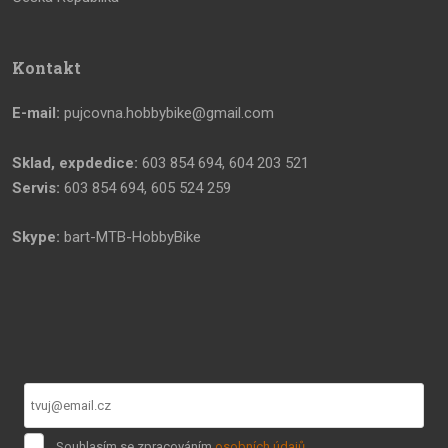
Kontakt
E-mail:
pujcovna.hobbybike@gmail.com
Sklad, expdedice:
603 854 694, 604 203 521
Servis:
603 854 694, 605 524 259
Skype:
bart-MTB-HobbyBike
Souhlasím
Souhlasím se zpracováním
osobních údajů
.