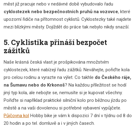
měst již pracuje nebo v nedávné době vybudovalo řadu
cyklostezek nebo bezpečnostních pruhů na vozovce
, které
upozorní řidiče na přítomnost cyklistů. Cyklostezky také najdete
mezi blízkými městy. Dojíždět do práce tak nebylo nikdy snazší.
5. Cyklistika přináší bezpočet
zážitků
Naše krásná česká vlast je prošpikována množstvím
cyklostezek, které nabízejí řadu zážitků. Neváhejte, pořiďte kola
pro celou rodinu a vyrazte na výlet. Co takhle
do Českého ráje,
na Šumavu nebo do Krkonoš
? Na každou příležitost se hodí
jiný typ kola, ale nebojte se, nemusíte si je kupovat všechny.
Pořiďte si například praktické silniční kolo pro běžnou jízdu po
městě a na vaši dovolenou si potřebné vybavení vypůjčete.
Půjčovna kol
Hobby bike je vám k dispozici 7 dní v týdnu od 8 do
20 hodin a po tel. domluvě a i v jiných časech.