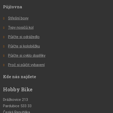
Půjčovna
Střešní boxy
Typy nosičů kol
Půjčte si odrážedlo
Půjčte si koloběžku
Půjčte si cyklo doplňky
Proč si půjčit vybavení
Kde nás najdete
Hobby Bike
Drážkovice 213
Pardubice 533 33
Česká Republika