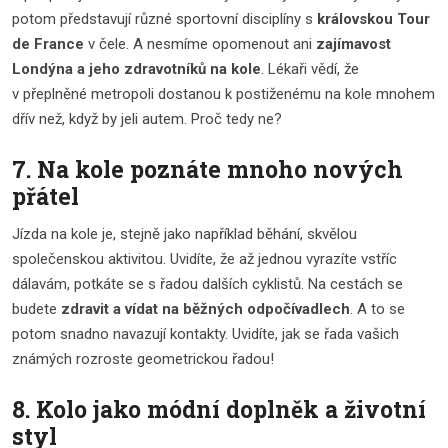
potom představují různé sportovní disciplíny s
královskou Tour
de France
v čele. A nesmíme opomenout ani
zajímavost
Londýna a jeho zdravotníků na kole
. Lékaři vědí, že
v přeplněné metropoli dostanou k postiženému na kole mnohem
dřív než, když by jeli autem. Proč tedy ne?
7. Na kole poznáte mnoho nových
přátel
Jízda na kole je, stejně jako například běhání, skvělou
společenskou aktivitou. Uvidíte, že až jednou vyrazíte vstříc
dálavám, potkáte se s řadou dalších cyklistů. Na cestách se
budete
zdravit a vídat na běžných odpočívadlech
. A to se
potom snadno navazují kontakty. Uvidíte, jak se řada vašich
známých rozroste geometrickou řadou!
8. Kolo jako módní doplněk a životní
styl