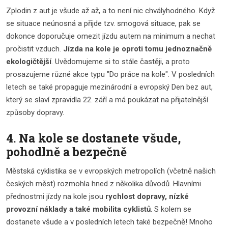
Zplodin z aut je všude až až, a to není nic chvályhodného. Když
se situace neúnosná a přijde tzv. smogová situace, pak se
dokonce doporučuje omezit jízdu autem na minimum a nechat
pročistit vzduch.
Jízda na kole je oproti tomu jednoznačně
ekologičtější
. Uvědomujeme si to stále častěji, a proto
prosazujeme různé akce typu "Do práce na kole". V posledních
letech se také propaguje mezinárodní a evropský Den bez aut,
který se slaví zpravidla 22. září a má poukázat na přijatelnější
způsoby dopravy.
4. Na kole se dostanete všude,
pohodlně a bezpečně
Městská cyklistika se v evropských metropolích (včetně našich
českých měst) rozmohla hned z několika důvodů. Hlavními
přednostmi jízdy na kole jsou
rychlost dopravy, nízké
provozní náklady a také mobilita cyklistů
. S kolem se
dostanete všude a v posledních letech také bezpečně! Mnoho