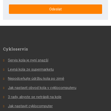
se
zpracováním
Odeslat
osobních
údajů
.
Formulář
se
nepodařilo
odeslat.
Cykloservis
Servis kola je nyní snazší
Levná kola ze supermarketu
Nepodceňujte údržbu kola po zimě
Jak nastavit obvod kola v cyklocomputeru
3 rady, abyste se netrápili na kole
Jak nastavit cyklocomputer