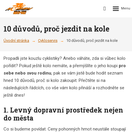
Rozbalení
Vyhledávání
menu
10 důvodů, proč jezdit na kole
Úvodní stránka
Cykloservis
10 důvodů, proč jezdit na kole
Propadli jste kouzlu cyklistiky? Anebo váháte, zda si vůbec kolo
pořídit? Pokud ještě kolo nemáte, a přemýšlíte o jeho koupi
pro
sebe nebo svou rodinu
, pak se vám jistě bude hodit seznam
hned 10 důvodů, proč si kolo zakoupit. Přečtěte si na
následujících řádcích, co vše vám kolo přináší a rozhodněte se
ještě dnes!
1. Levný dopravní prostředek nejen
do města
Co si budeme povídat. Ceny pohonných hmot neustále stoupají