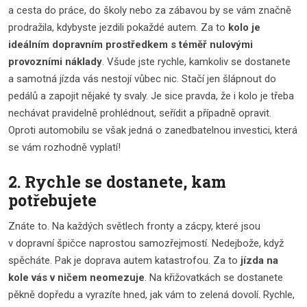
a cesta do práce, do školy nebo za zábavou by se vám značně
prodražila, kdybyste jezdili pokaždé autem. Za to
kolo je
ideálním dopravním prostředkem
s téměř nulovými
provozními náklady
. Všude jste rychle, kamkoliv se dostanete
a samotná jízda vás nestojí vůbec nic. Stačí jen šlápnout do
pedálů a zapojit nějaké ty svaly. Je sice pravda, že i kolo je třeba
nechávat pravidelně prohlédnout, seřídit a případně opravit.
Oproti automobilu se však jedná o zanedbatelnou investici, která
se vám rozhodně vyplatí!
2. Rychle se dostanete, kam
potřebujete
Znáte to. Na každých světlech fronty a zácpy, které jsou
v dopravní špičce naprostou samozřejmostí. Nedejbože, když
spěcháte. Pak je doprava autem katastrofou. Za to
jízda na
kole vás v ničem neomezuje
. Na křižovatkách se dostanete
pěkně dopředu a vyrazíte hned, jak vám to zelená dovolí. Rychle,