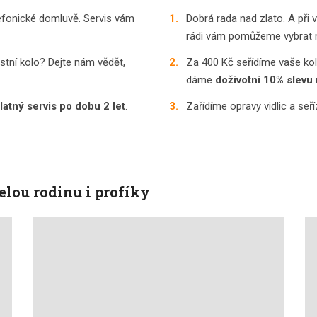
lefonické domluvě. Servis vám
Dobrá rada nad zlato. A při 
rádi vám pomůžeme vybrat n
lastní kolo? Dejte nám vědět,
Za 400 Kč seřídíme vaše kol
dáme
doživotní 10% slevu 
atný servis po dobu 2 let
.
Zařídíme opravy vidlic a seř
elou rodinu i profíky