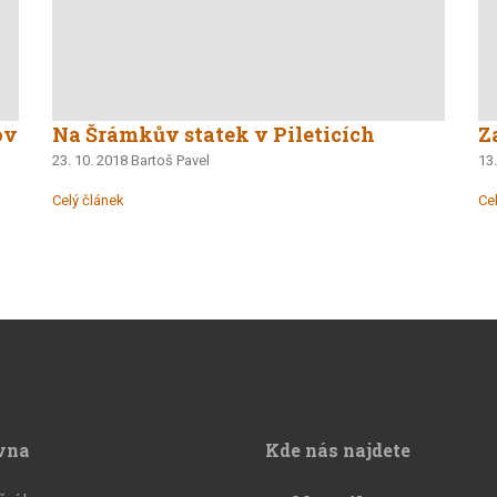
ov
Na Šrámkův statek v Pileticích
Z
23. 10. 2018
Bartoš Pavel
13.
Celý článek
Ce
vna
Kde nás najdete