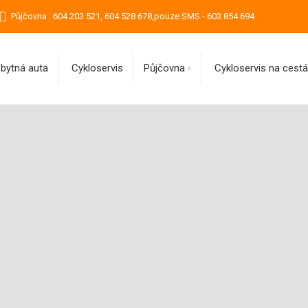
Půjčovna : 604 203 521, 604 528 678,pouze SMS - 603 854 694
bytná auta
Cykloservis
Půjčovna
Cykloservis na cest