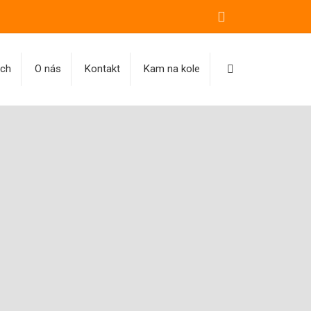
Vyhledávání
ách
O nás
Kontakt
Kam na kole