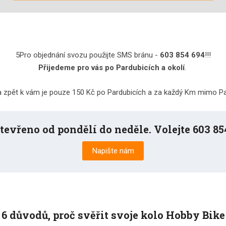
5Pro objednání svozu použijte SMS bránu -
603 854 694
!!!
Přijedeme pro vás po Pardubicích a okolí
.
a zpět k vám je pouze 150 Kč po Pardubicích a za každý Km mimo P
evřeno od pondělí do neděle. Volejte 603 854
Napište nám
6 důvodů, proč svěřit svoje kolo Hobby Bike