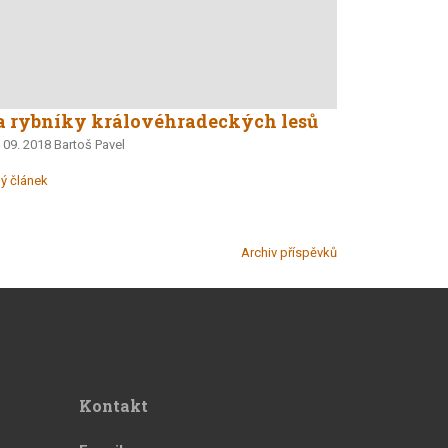
a rybníky královéhradeckých lesů
 09. 2018
Bartoš Pavel
lý článek
Archiv příspěvků
Kontakt