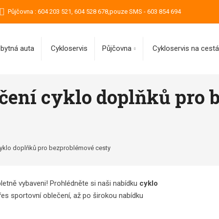
Půjčovna : 604 203 521, 604 528 678,pouze SMS - 603 854 694
bytná auta
Cykloservis
Půjčovna
Cykloservis na cest
čení cyklo doplňků pro 
cyklo doplňků pro bezproblémové cesty
letně vybaveni! Prohlédněte si naši nabídku
cyklo
 přes sportovní oblečení, až po širokou nabídku