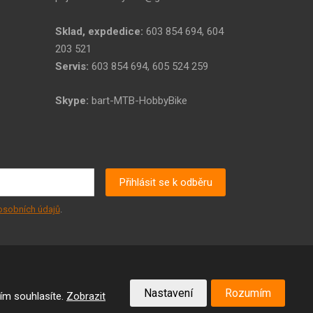
Sklad, expdedice:
603 854 694, 604
203 521
Servis:
603 854 694, 605 524 259
Skype:
bart-MTB-HobbyBike
Přihlásit se k odběru
osobních údajů
.
Nastavení
VYROBILA
Rozumím
ím souhlasíte.
Zobrazit