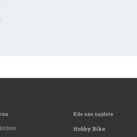
.
ů
.
vna
Kde nás najdete
šní boxy
Hobby Bike