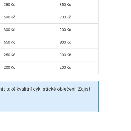
280 Kč
350 Kč
690 Kč
700 Kč
300 Kč
200 Kč
650 Kč
800 Kč
250 Kč
300 Kč
200 Kč
200 Kč
 také kvalitní cyklistické oblečení. Zajistí