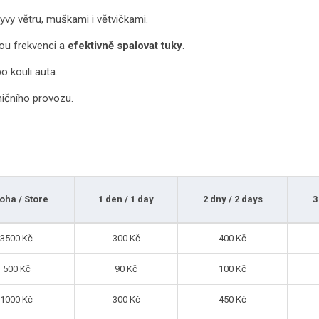
ryvy větru, muškami i větvičkami.
u frekvenci a
efektivně spalovat tuky
.
o kouli auta.
lničního provozu.
oha / Store
1 den / 1 day
2 dny / 2 days
3
3500 Kč
300 Kč
400 Kč
500 Kč
90 Kč
100 Kč
1000 Kč
300 Kč
450 Kč