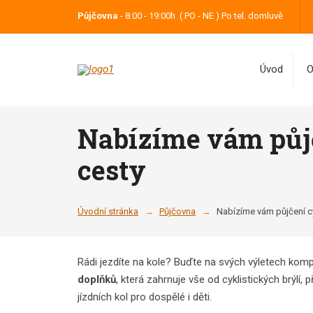
Půjčovna
- 8:00 - 19:00h ( PO - NE ) Po tel. domluvě
Úvod
O
Nabízíme vám půj
cesty
Úvodní stránka
Půjčovna
Nabízíme vám půjčení 
Rádi jezdíte na kole? Buďte na svých výletech komp
doplňků
, která zahrnuje vše od cyklistických brýlí,
jízdních kol pro dospělé i děti.