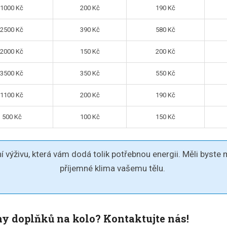
1000 Kč
200 Kč
190 Kč
2500 Kč
390 Kč
580 Kč
2000 Kč
150 Kč
200 Kč
3500 Kč
350 Kč
550 Kč
1100 Kč
200 Kč
190 Kč
500 Kč
100 Kč
150 Kč
výživu, která vám dodá tolik potřebnou energii. Měli byste mít
příjemné klima vašemu tělu.
ny doplňků na kolo? Kontaktujte nás!