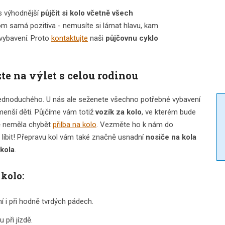
ás výhodnější
půjčit si kolo včetně všech
nom samá pozitiva - nemusíte si lámat hlavu, kam
é vybavení. Proto
kontaktujte
naši
půjčovnu cyklo
te na výlet s celou rodinou
c jednoduchého. U nás ale seženete všechno potřebné vybavení
enší děti. Půjčíme vám totiž
vozík za kolo
, ve kterém bude
tě neměla chybět
přilba na kolo
. Vezměte ho k nám do
e líbit! Přepravu kol vám také značně usnadní
nosiče na kola
kola
.
kolo:
ní i při hodně tvrdých pádech.
u při jízdě.