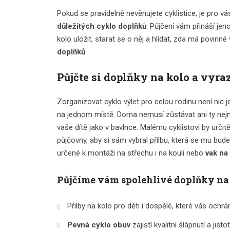
Pokud se pravidelně nevěnujete cyklistice, je pro v
důležitých cyklo doplňků
. Půjčení vám přináší je
kolo uložit, starat se o něj a hlídat, zda má povinn
doplňků
.
Půjčte si doplňky na kolo a vyraz
Zorganizovat cyklo výlet pro celou rodinu není ni
na jednom místě. Doma nemusí zůstávat ani ty nejm
vaše dítě jako v bavlnce. Malému cyklistovi by urči
půjčovny, aby si sám vybral přilbu, která se mu bud
určené k montáži na střechu i na kouli nebo
vak na 
Půjčíme vám spolehlivé doplňky na 
Přilby na kolo pro děti i dospělé, které vás ochrá
Pevná cyklo obuv
zajistí kvalitní šlápnutí a jistot