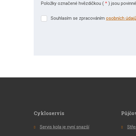
Položky označené hvězdičkou (
*
) jsou povinné
Souhlasím se zpracováním
osobních údaj
Souhlasím
se
zpracováním
osobních
údajů
.
Formulář
se
nepodařilo
odeslat.
Cykloservis
Půjčo
Servis kola je nyní snazší
Stře