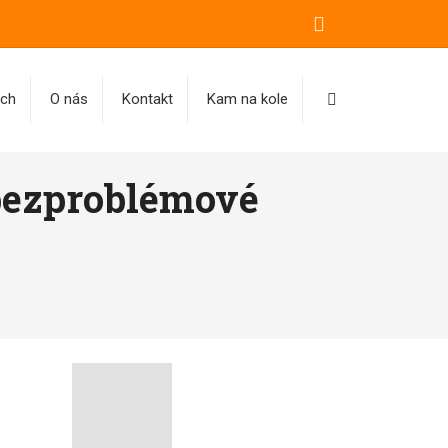
Vyhledávání
ách
O nás
Kontakt
Kam na kole
bezproblémové