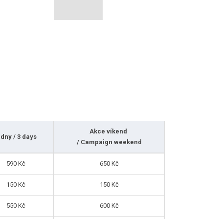
Akce víkend
 dny / 3 days
/ Campaign weekend
590 Kč
650 Kč
150 Kč
150 Kč
550 Kč
600 Kč