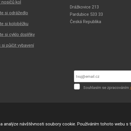
 nosičů kol
Drážkovice 213
te si odrážedlo
Pardubice 533 33
Česká Republika
te si koloběžku
te si cyklo doplňky
 si půjčit vybavení
Souhlasím
Souhlasím se zpracováním
se
Formulář
zpracováním
osobních
se
údajů
.
nepodařilo
odeslat.
 a analýze návštěvnosti soubory cookie. Používáním tohoto webu s t