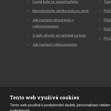
Levná kola ze supermarketu
Typy
Nepodceňujte údržbu kola po zimě
Půjč
Jak nastavit obvod kola v
Půjč
cyklocomputeru
Půjč
3 rady, abyste se netrápili na kole
Proč
Jak nastavit cyklocomputer
Tento web využívá cookies
© 2026 Pavel Bartoš, vytvořila eBRÁNA s.r.o.
Tento web používá k poskytování služeb, personalizaci reklam
Mapa stránek
|
Podmínky použití
podrobnosti