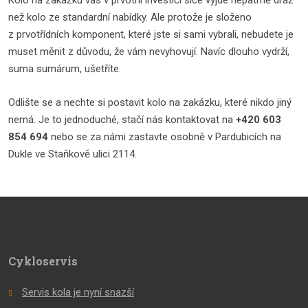
Kolo na zakázku vás v prvotní investici sice vyjde nepatrně dráž
než kolo ze standardní nabídky. Ale protože je složeno
z prvotřídních komponent, které jste si sami vybrali, nebudete je
muset měnit z důvodu, že vám nevyhovují. Navíc dlouho vydrží,
suma sumárum, ušetříte.
Odlište se a nechte si postavit kolo na zakázku, které nikdo jiný
nemá. Je to jednoduché, stačí nás kontaktovat na
+420 603
854 694
nebo se za námi zastavte osobně v Pardubicích na
Dukle ve Staňkově ulici 2114.
Cykloservis
Servis kola je nyní snazší