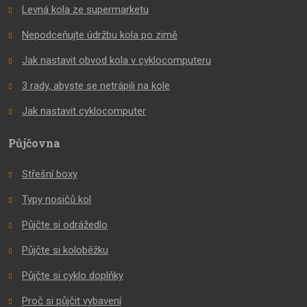
Levná kola ze supermarketu
Nepodceňujte údržbu kola po zimě
Jak nastavit obvod kola v cyklocomputeru
3 rady, abyste se netrápili na kole
Jak nastavit cyklocomputer
Půjčovna
Střešní boxy
Typy nosičů kol
Půjčte si odrážedlo
Půjčte si koloběžku
Půjčte si cyklo doplňky
Proč si půjčit vybavení