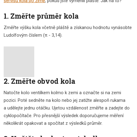
servisu kola po zimě
, pokud jste vyměnili pláště. Jak na to?
1. Změřte průměr kola
Změřte výšku kola včetně pláště a získanou hodnotu vynásobte
Ludolfovým číslem (π - 3,14).
2. Změřte obvod kola
Natočte kolo ventilkem kolmo k zemi a označte si na zemi
pozici. Poté sedněte na kolo nebo jej zatižte alespoň rukama
a udělejte jednu otáčku. Ujetou vzdálenost změřte a zadejte do
cyklopočítače. Pro přesnější výsledek doporučujeme měření
několikrát opakovat a spočítat z výsledků průměr.