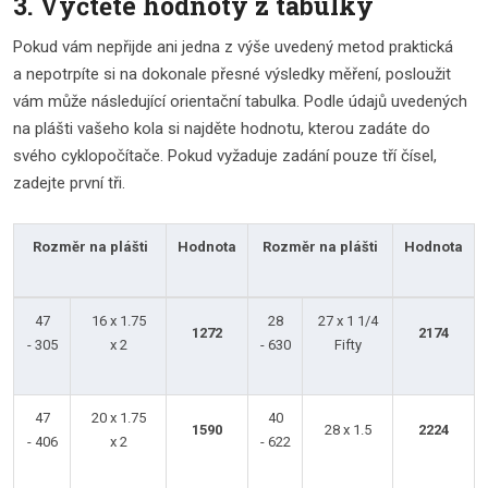
3. Vyčtěte hodnoty z tabulky
Pokud vám nepřijde ani jedna z výše uvedený metod praktická
a nepotrpíte si na dokonale přesné výsledky měření, posloužit
vám může následující orientační tabulka. Podle údajů uvedených
na plášti vašeho kola si najděte hodnotu, kterou zadáte do
svého cyklopočítače. Pokud vyžaduje zadání pouze tří čísel,
zadejte první tři.
Rozměr na plášti
Hodnota
Rozměr na plášti
Hodnota
47
16 x 1.75
28
27 x 1 1/4
1272
2174
- 305
x 2
- 630
Fifty
47
20 x 1.75
40
1590
28 x 1.5
2224
- 406
x 2
- 622