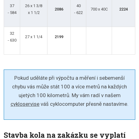
37
26 x 1 3/8
40
2086
700 x 40C
2224
- 584
x 1 1/2
- 622
32
27 x 1 1/4
2199
- 630
Pokud uděláte při výpočtu a měření i sebemenší
chybu vás může stát 100 a více metrů na každých
ujetých 100 kilometrů. My vám radí v našem
cykloservise
váš cyklocomputer přesně nastavíme.
Stavba kola na zakázku se vyplatí