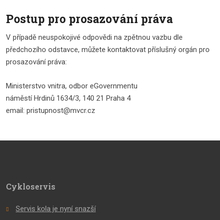
Postup pro prosazování práva
V případě neuspokojivé odpovědi na zpětnou vazbu dle
předchozího odstavce, můžete kontaktovat příslušný orgán pro
prosazování práva:
Ministerstvo vnitra, odbor eGovernmentu
náměstí Hrdinů 1634/3, 140 21 Praha 4
email: pristupnost@mvcr.cz
Cykloservis
Servis kola je nyní snazší