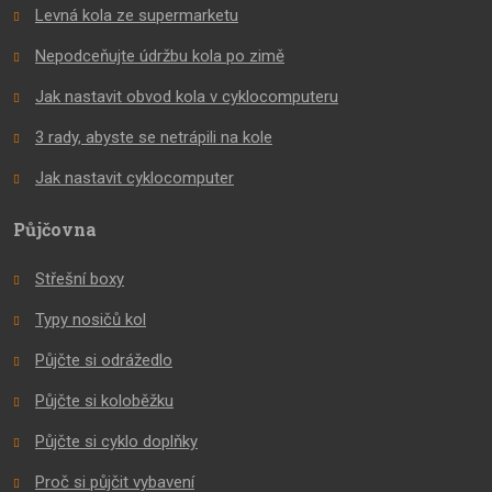
Levná kola ze supermarketu
Nepodceňujte údržbu kola po zimě
Jak nastavit obvod kola v cyklocomputeru
3 rady, abyste se netrápili na kole
Jak nastavit cyklocomputer
Půjčovna
Střešní boxy
Typy nosičů kol
Půjčte si odrážedlo
Půjčte si koloběžku
Půjčte si cyklo doplňky
Proč si půjčit vybavení